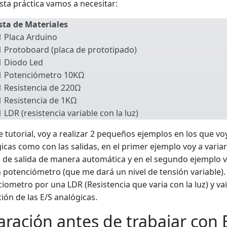
sta práctica vamos a necesitar:
sta de Materiales
1 Placa Arduino
1 Protoboard (placa de prototipado)
1 Diodo Led
1 Potenciómetro 10KΩ
1 Resistencia de 220Ω
1 Resistencia de 1KΩ
1 LDR (resistencia variable con la luz)
e tutorial, voy a realizar 2 pequeños ejemplos en los que vo
icas como con las salidas, en el primer ejemplo voy a varia
e de salida de manera automática y en el segundo ejemplo 
n potenciómetro (que me dará un nivel de tensión variable). 
iometro por una LDR (Resistencia que varia con la luz) y va
ción de las E/S analógicas.
aración antes de trabajar con 