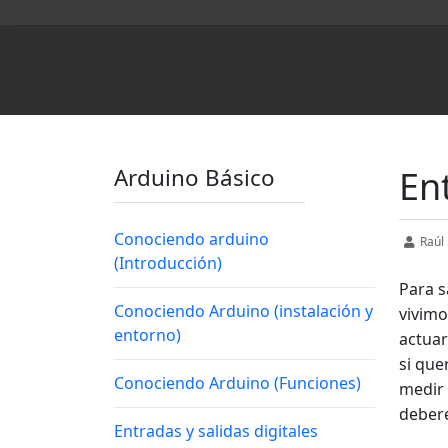
Arduino Básico
En
Conociendo arduino
Raúl
(Introducción)
Para s
Conociendo Arduino (instalación y
vivimo
entorno)
actuar
si que
Conociendo Arduino (Funciones)
medir 
debere
Entradas y salidas digitales