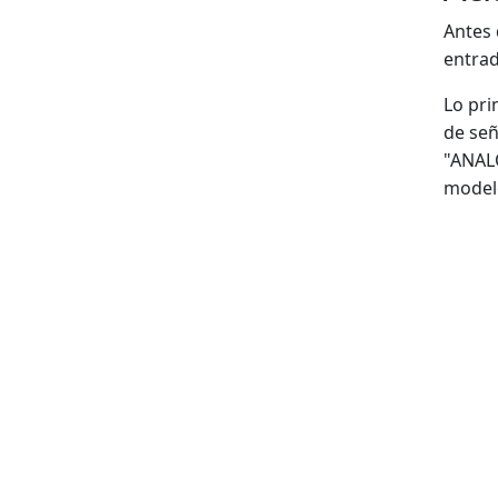
Antes 
entrad
Lo pri
de señ
"ANALO
model