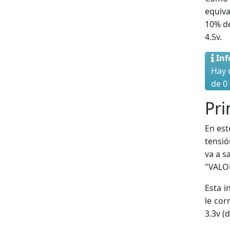
equiva
10% de
4.5v.
In
Hay 
de 0
Pri
En est
tensió
va a s
"VALO
Esta i
le cor
3.3v (