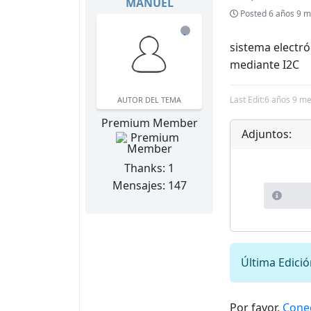
MANUEL
Posted
6 años 9 m
de
sistema electró
línea
mediante I2C
Last Edit:
6 años 9 me
AUTOR DEL TEMA
Premium Member
Adjuntos:
Thanks: 1
Mensajes: 147
Última Edici
Por favor,
Cone