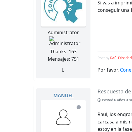
Si vas a imprim
conseguir una i
Administrator
Thanks: 163
Post by
Raúl Diosdad
Mensajes: 751
Por favor,
Cone
Respuesta d
MANUEL
Posted
6 años 9 m
de
Raul, los engra
línea
carcasa a mis n
estoy en la fas