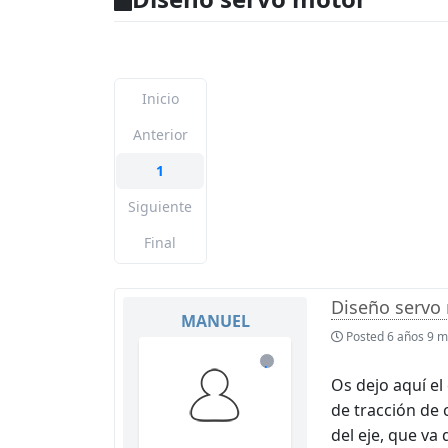
Inicio
Anterior
1
Siguiente
Final
Diseño servo
MANUEL
Posted
6 años 9 m
de
Os dejo aquí el
línea
de tracción de 
del eje, que va