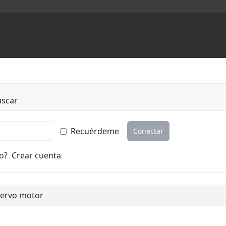
uscar
Recuérdeme
Conectar
o?
Crear cuenta
servo motor