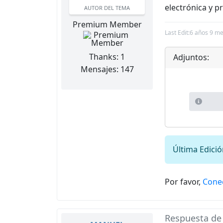
electrónica y p
AUTOR DEL TEMA
Premium Member
Last Edit:
6 años 9 me
Thanks: 1
Adjuntos:
Mensajes: 147
Última Edici
Por favor,
Cone
Respuesta d